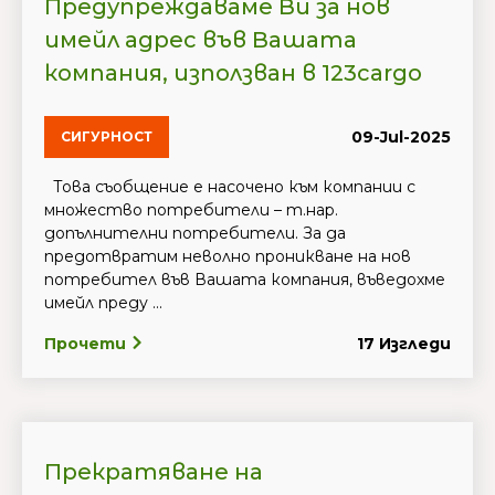
Предупреждаваме Ви за нов
имейл адрес във Вашата
компания, използван в 123cargo
09-Jul-2025
СИГУРНОСТ
Това съобщение е насочено към компании с
множество потребители – т.нар.
допълнителни потребители. За да
предотвратим неволно проникване на нов
потребител във Вашата компания, въведохме
имейл преду ...
Прочети
17 Изгледи
Прекратяване на