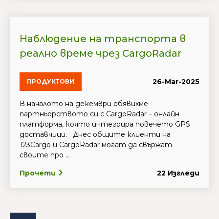
Наблюдение на транспорта в
реално време чрез CargoRadar
26-Mar-2025
ПРОДУКТОВИ
В началото на декември обявихме
партньорството си с CargoRadar – онлайн
платформа, която интегрира повечето GPS
доставчици. Днес общите клиенти на
123Cargo и CargoRadar могат да свържат
своите про ...
Прочети
22 Изгледи