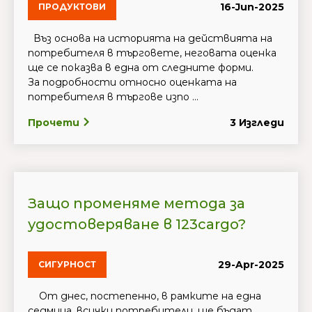
16-Jun-2025
ПРОДУКТОВИ
Въз основа на историята на действията на
потребителя в търговете, неговата оценка
ще се показва в една от следните форми.
За подробности относно оценката на
потребителя в търгове изпо ...
Прочети
3 Изгледи
Защо променяме метода за
удостоверяване в 123cargo?
29-Apr-2025
СИГУРНОСТ
От днес, постепенно, в рамките на една
седмица, всички потребители, ще бъдат