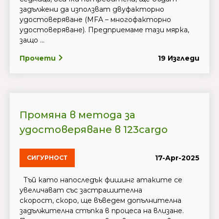
задължени да използват двуфакторно
удостоверяване (MFA – многофакторно
удостоверяване). Предприемаме тази мярка,
защо ...
Прочети
19 Изгледи
Промяна в метода за
удостоверяване в 123cargo
17-Apr-2025
СИГУРНОСТ
Тъй като напоследък фишинг атаките се
увеличават със застрашителна
скорост, скоро, ще въведем допълнителна
задължителна стъпка в процеса на влизане.