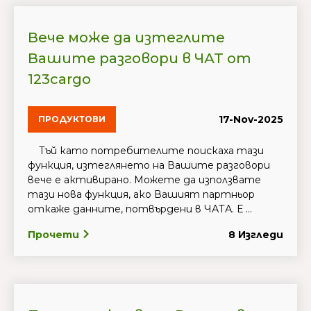
Вече може да изтеглите
Вашите разговори в ЧАТ от
123cargo
17-Nov-2025
ПРОДУКТОВИ
Тъй като потребителите поискаха тази
функция, изтеглянето на Вашите разговори
вече е активирано. Можете да използвате
тази нова функция, ако Вашият партньор
откаже данните, потвърдени в ЧАТА. Е ...
Прочети
8 Изгледи