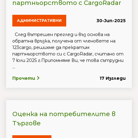
партньорството с CargoRadar
30-Jun-2025
АДМИНИСТРАТИВНИ
След вътрешен преглед и въз основа на
обратна връзка, получена от членовете на
123cargo, решихме да прекратим
партньорството си с CargoRadar, считано от
7 юли 2025 г.Припомняме Ви, че това сътрудни
...
Прочети
17 Изгледи
Оценка на потребителите в
Търгове