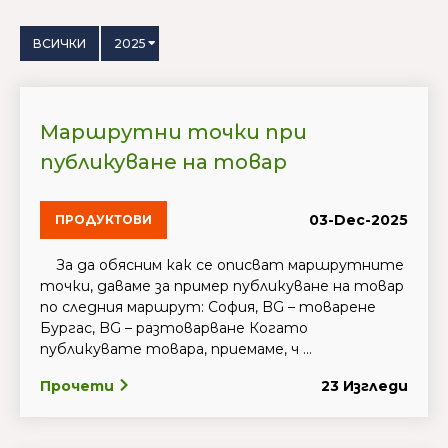
ВСИЧКИ
2025
Маршрутни точки при
публикуване на товар
03-Dec-2025
ПРОДУКТОВИ
За да обясним как се описват маршрутните
точки, даваме за пример публикуване на товар
по следния маршрут: София, BG – товарене
Бургас, BG – разтоварване Когато
публикувате товара, приемаме, ч ...
Прочети
23 Изгледи