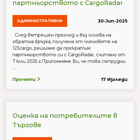
партньорството с CargoRadar
30-Jun-2025
АДМИНИСТРАТИВНИ
След вътрешен преглед и въз основа на
обратна връзка, получена от членовете на
123cargo, решихме да прекратим
партньорството си с CargoRadar, считано от
7 юли 2025 г.Припомняме Ви, че това сътрудни
...
Прочети
17 Изгледи
Оценка на потребителите в
Търгове