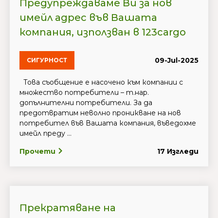
Предупреждаваме Ви за нов
имейл адрес във Вашата
компания, използван в 123cargo
09-Jul-2025
СИГУРНОСТ
Това съобщение е насочено към компании с
множество потребители – т.нар.
допълнителни потребители. За да
предотвратим неволно проникване на нов
потребител във Вашата компания, въведохме
имейл преду ...
Прочети
17 Изгледи
Прекратяване на