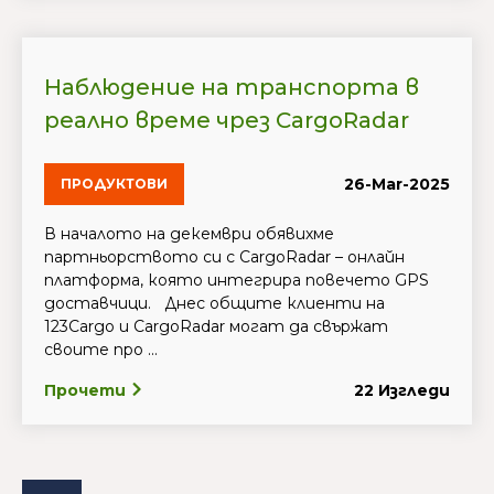
Наблюдение на транспорта в
реално време чрез CargoRadar
26-Mar-2025
ПРОДУКТОВИ
В началото на декември обявихме
партньорството си с CargoRadar – онлайн
платформа, която интегрира повечето GPS
доставчици. Днес общите клиенти на
123Cargo и CargoRadar могат да свържат
своите про ...
Прочети
22 Изгледи