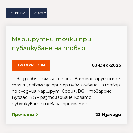
ВСИЧКИ
2025
Маршрутни точки при
публикуване на товар
03-Dec-2025
ПРОДУКТОВИ
За да обясним как се описват маршрутните
точки, даваме за пример публикуване на товар
по следния маршрут: София, BG – товарене
Бургас, BG – разтоварване Когато
публикувате товара, приемаме, ч ...
Прочети
23 Изгледи