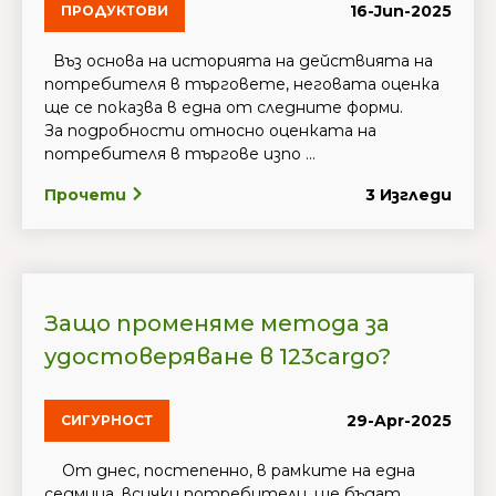
16-Jun-2025
ПРОДУКТОВИ
Въз основа на историята на действията на
потребителя в търговете, неговата оценка
ще се показва в една от следните форми.
За подробности относно оценката на
потребителя в търгове изпо ...
Прочети
3 Изгледи
Защо променяме метода за
удостоверяване в 123cargo?
29-Apr-2025
СИГУРНОСТ
От днес, постепенно, в рамките на една
седмица, всички потребители, ще бъдат