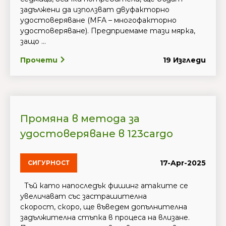
задължени да използват двуфакторно
удостоверяване (MFA – многофакторно
удостоверяване). Предприемаме тази мярка,
защо ...
Прочети
19 Изгледи
Промяна в метода за
удостоверяване в 123cargo
17-Apr-2025
СИГУРНОСТ
Тъй като напоследък фишинг атаките се
увеличават със застрашителна
скорост, скоро, ще въведем допълнителна
задължителна стъпка в процеса на влизане.