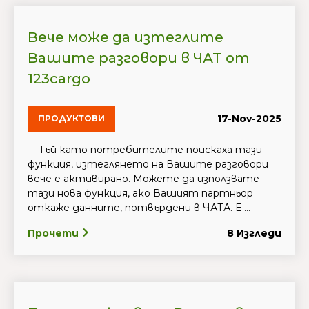
Вече може да изтеглите
Вашите разговори в ЧАТ от
123cargo
17-Nov-2025
ПРОДУКТОВИ
Тъй като потребителите поискаха тази
функция, изтеглянето на Вашите разговори
вече е активирано. Можете да използвате
тази нова функция, ако Вашият партньор
откаже данните, потвърдени в ЧАТА. Е ...
Прочети
8 Изгледи