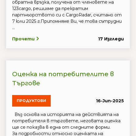
обратна връзка, получена от членовете на
123cargo, решихме да прекратим
партньорството си с CargoRadar, считано от
7 юли 2025 г.Припомняме Ви, че това сътрудни
...
Прочети
17 Изгледи
Оценка на потребителите в
Търгове
16-Jun-2025
ПРОДУКТОВИ
Въз основа на историята на действията на
потребителя в търговете, неговата оценка
ще се показва в една от следните форми.
За подробности относно оценката на