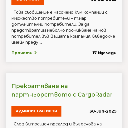
Това съобщение е насочено към компании с
множество потребители – т.нар.
допълнителни потребители. За да
предотвратим неволно проникване на нов
потребител във Вашата компания, въведохме
имейл преду ...
Прочети
17 Изгледи
Прекратяване на
партньорството с CargoRadar
30-Jun-2025
АДМИНИСТРАТИВНИ
След вътрешен преглед и въз основа на