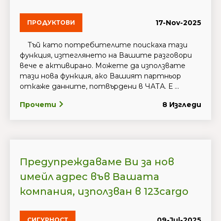
17-Nov-2025
ПРОДУКТОВИ
Тъй като потребителите поискаха тази
функция, изтеглянето на Вашите разговори
вече е активирано. Можете да използвате
тази нова функция, ако Вашият партньор
откаже данните, потвърдени в ЧАТА. Е ...
Прочети
8 Изгледи
Предупреждаваме Ви за нов
имейл адрес във Вашата
компания, използван в 123cargo
09-Jul-2025
СИГУРНОСТ