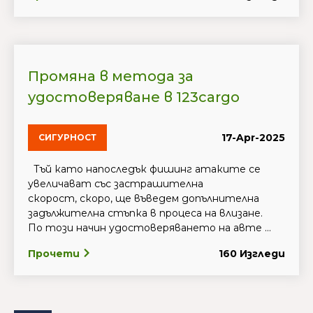
Промяна в метода за
удостоверяване в 123cargo
17-Apr-2025
СИГУРНОСТ
Тъй като напоследък фишинг атаките се
увеличават със застрашителна
скорост, скоро, ще въведем допълнителна
задължителна стъпка в процеса на влизане.
По този начин удостоверяването на авте ...
Прочети
160 Изгледи