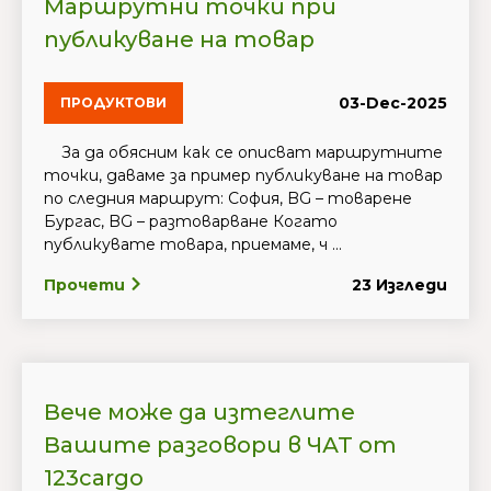
Маршрутни точки при
публикуване на товар
03-Dec-2025
ПРОДУКТОВИ
За да обясним как се описват маршрутните
точки, даваме за пример публикуване на товар
по следния маршрут: София, BG – товарене
Бургас, BG – разтоварване Когато
публикувате товара, приемаме, ч ...
Прочети
23 Изгледи
Вече може да изтеглите
Вашите разговори в ЧАТ от
123cargo