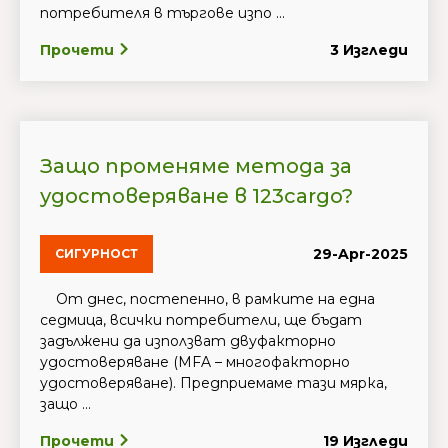
потребителя в търгове изпо ...
Прочети
3 Изгледи
Защо променяме метода за
удостоверяване в 123cargo?
29-Apr-2025
СИГУРНОСТ
От днес, постепенно, в рамките на една
седмица, всички потребители, ще бъдат
задължени да използват двуфакторно
удостоверяване (MFA – многофакторно
удостоверяване). Предприемаме тази мярка,
защо ...
Прочети
19 Изгледи