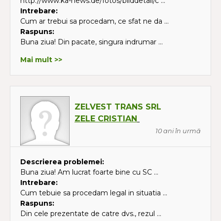
http://www.ka-news.de/fotos/bilddetail/c ...
Intrebare:
Cum ar trebui sa procedam, ce sfat ne da ...
Raspuns:
Buna ziua! Din pacate, singura indrumar ...
Mai mult >>
ZELVEST TRANS SRL
ZELE CRISTIAN
10 ani în urmă
Descrierea problemei:
Buna ziua! Am lucrat foarte bine cu SC ...
Intrebare:
Cum tebuie sa procedam legal in situatia ...
Raspuns:
Din cele prezentate de catre dvs., rezul ...