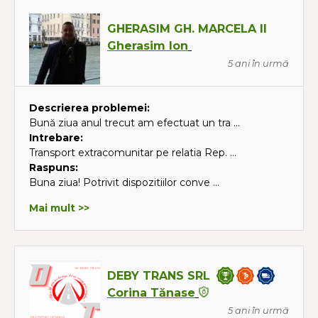
GHERASIM GH. MARCELA II
Gherasim Ion
5 ani în urmă
Descrierea problemei:
Bună ziua anul trecut am efectuat un tra ...
Intrebare:
Transport extracomunitar pe relatia Rep. ...
Raspuns:
Buna ziua! Potrivit dispozitiilor conve ...
Mai mult >>
DEBY TRANS SRL
Corina Tănase
5 ani în urmă