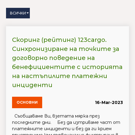
ВСИЧКИ
Скоринг (рейтинг) 123cargo.
Синхронизиране на точките за
договорно поведение на
бенефициентите с историята
на настъпилите платежни
инциденти
16-Mar-2023
ОСНОВНИ
Съобщаваме Ви, взетата мярка през
последните дни. Без да изтриваме част от
платежните инциденти и без да ги крием