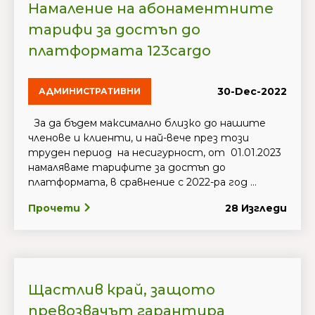
Намаление на абонаментните
тарифи за достъп до
платформата 123cargo
30-Dec-2022
АДМИНИСТРАТИВНИ
За да бъдем максимално близко до нашите
членове и клиенти, и най-вече през този
труден период на несигурност, от 01.01.2023
намаляваме тарифите за достъп до
платформата, в сравнение с 2022-ра год ...
Прочети
28 Изгледи
Щастлив край, защото
превозвачът гарантира