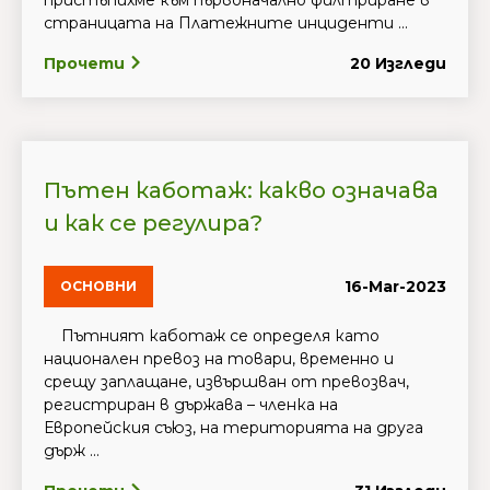
пристъпихме към първоначално филтриране в
страницата на Платежните инциденти ...
Прочети
20 Изгледи
Пътен каботаж: какво означава
и как се регулира?
16-Mar-2023
ОСНОВНИ
Пътният каботаж се определя като
национален превоз на товари, временно и
срещу заплащане, извършван от превозвач,
регистриран в държава – членка на
Европейския съюз, на територията на друга
държ ...