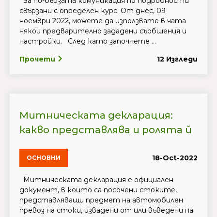
За по-бързата комуникация по подробности
свързани с определен курс. Oт днес, 09
ноември 2022, можете да използвате в чата
някои предварително зададени съобщения и
настройки. След като започнете ...
Прочети
12 Изгледи
Митническата декларация:
какво представлява и ролята й
18-Oct-2022
ОСНОВНИ
Митническата декларация е официален
документ, в които са посочени стоките,
представляващи предмет на автомобилен
превоз на стоки, извадени от или въведени на