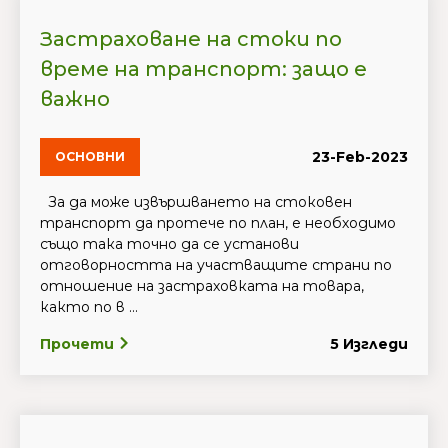
Застраховане на стоки по
време на транспорт: защо е
важно
23-Feb-2023
ОСНОВНИ
За да може извършването на стоковен
транспорт да протече по план, е необходимо
също така точно да се установи
отговорността на участващите страни по
отношение на застраховката на товара,
както по в ...
Прочети
5 Изгледи