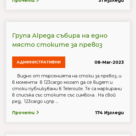
Прочети
31 Изгледи
Група Alpega събира на едно
място стоките за превоз
08-Mar-2023
АДМИНИСТРАТИВНИ
Видно от търсенията на стоки за превоз, и
в момента в 123cargo могат да се видят и
стоки публикувани в Teleroute. Те са маркирани
в списъка със стоките със символа . На свой
ред, 123cargo изпр ...
Прочети
174 Изгледи