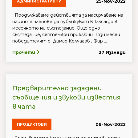
25-Nov-2022
АДМИНИСТРАТИВНИ
Продължаваме действията за насърчаване на
нашите членове да публикуват в 123cargo в
месечното ни състезание. Още едно
състезание, септември приключи. Този месец
победителят е Димар Колчагов , Фир ...
Прочети
27 Изгледи
Предварително зададени
съобщения и звукови известия
в чата
09-Nov-2022
ПРОДУКТОВИ