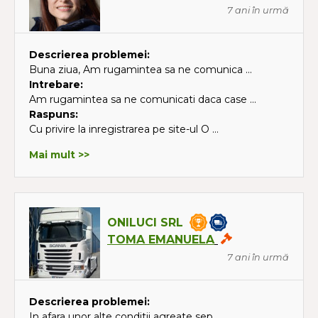
7 ani în urmă
Descrierea problemei:
Buna ziua, Am rugamintea sa ne comunica ...
Intrebare:
Am rugamintea sa ne comunicati daca case ...
Raspuns:
Cu privire la inregistrarea pe site-ul O ...
Mai mult >>
ONILUCI SRL
TOMA EMANUELA
7 ani în urmă
Descrierea problemei:
In afara unor alte conditii agreate sep ...