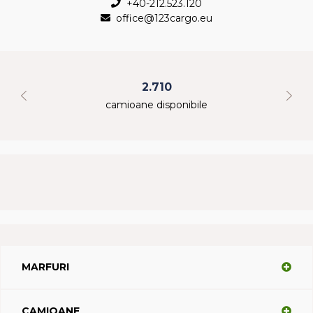
+40-212.523.120
office@123cargo.eu
2.710
camioane disponibile
MARFURI
CAMIOANE