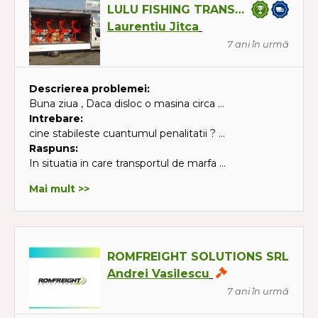
LULU FISHING TRANS SRL
Laurentiu Jitca
7 ani în urmă
Descrierea problemei:
Buna ziua , Daca disloc o masina circa ...
Intrebare:
cine stabileste cuantumul penalitatii ? ...
Raspuns:
In situatia in care transportul de marfa ...
Mai mult >>
ROMFREIGHT SOLUTIONS SRL
Andrei Vasilescu
7 ani în urmă